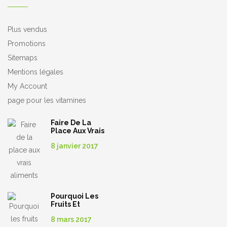
Plus vendus
Promotions
Sitemaps
Mentions légales
My Account
page pour les vitamines
Faire De La
Place Aux Vrais
Aliments
8 janvier 2017
Pourquoi Les
Fruits Et
Légumes
8 mars 2017
Sont-Ils Si Bons