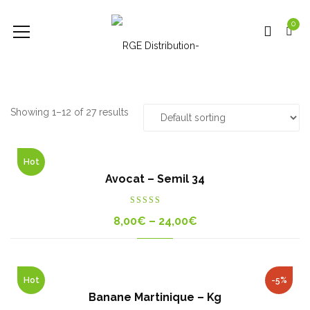
0
Showing 1–12 of 27 results
Hot
Avocat – Semil 34
Rated
5.00
8,00
€
–
24,00
€
out of 5
Hot
-5%
Banane Martinique – Kg