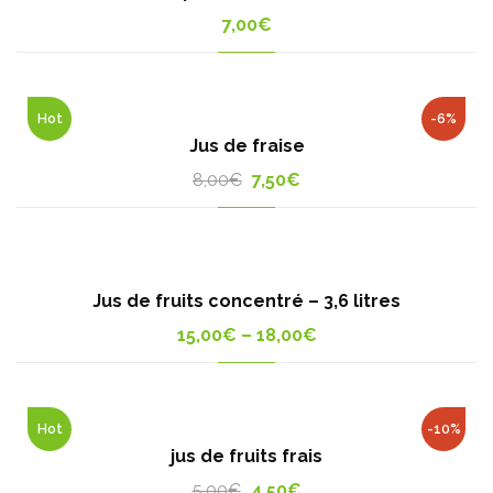
7,00
€
Hot
-6%
Jus de fraise
Original
Current
8,00
€
7,50
€
price
price
was:
is:
8,00€.
7,50€.
Jus de fruits concentré – 3,6 litres
15,00
€
–
18,00
€
Hot
-10%
jus de fruits frais
Original
Current
5,00
€
4,50
€