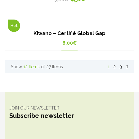
price
price
was:
is:
5,00€.
4,50€.
Hot
Kiwano – Certifié Global Gap
8,00
€
Show
12 Items
of 27 Items
1
2
3
JOIN OUR NEWSLETTER
Subscribe newsletter