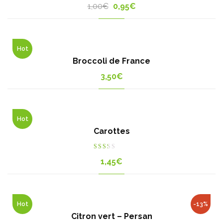
Original
Current
1,00
€
0,95
€
price
price
was:
is:
1,00€.
0,95€.
Hot
Broccoli de France
3,50
€
Hot
Carottes
Rated
1,45
€
2.00
out
of 5
Hot
-13%
Citron vert – Persan