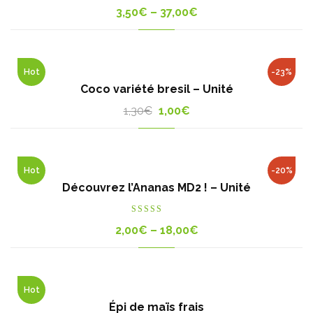
3,50
€
–
37,00
€
Hot
-23%
Coco variété bresil – Unité
Original
Current
1,30
€
1,00
€
price
price
was:
is:
1,30€.
1,00€.
Hot
-20%
Découvrez l’Ananas MD2 ! – Unité
Rated
5.00
2,00
€
–
18,00
€
out of 5
Hot
Épi de maïs frais