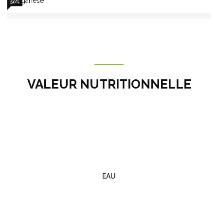
manganese
50%
VALEUR NUTRITIONNELLE
EAU