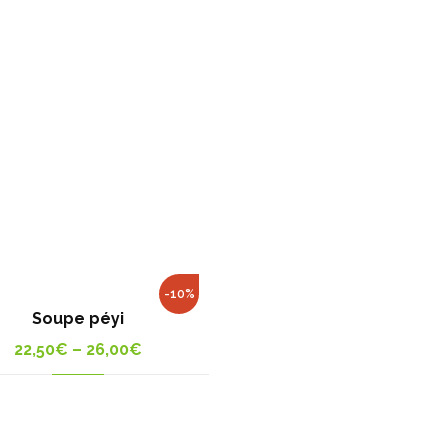
-10%
Soupe péyi
22,50
€
–
26,00
€