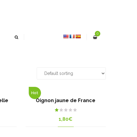
0
Hot
elle
Oignon jaune de France
Rated
1,80
€
1.00
out
of
5