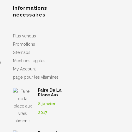
Informations
nécessaires
Plus vendus
Promotions
Sitemaps
Mentions légales
e
My Account
page pour les vitamines
Faire De La
Place Aux
Vrais
8 janvier
Aliments
2017