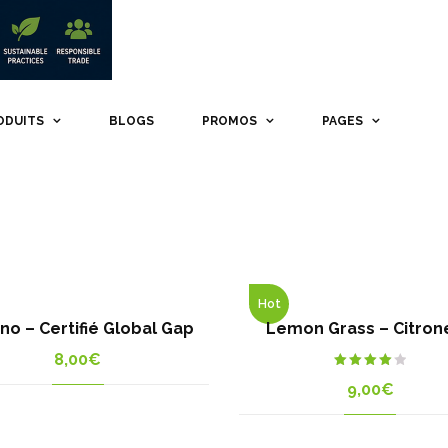
ODUITS
BLOGS
PROMOS
PAGES
uits
Coco et dérivés
Avocat
amily
Banane
Brocoli
Hot
althy
Ananas
no – Certifié Global Gap
Lemon Grass – Citron
Citron
Carottes
8,00
€
Tomate
Rated
9,00
€
4.00
out of
5