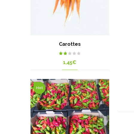
Carottes
Rated
1,45
€
2.00
out
of
5
Hot