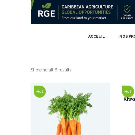
ACCEUIL
NOS PR
Jus de fruits concentré
Showing all 6 results
Le spécial fr
Soupes Péyi
Le spécial f
Hot
Hot
Le panier he
Kiwa