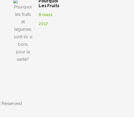
Pourquoi
Les Fruits
Et
8 mars
Légumes
Sont-Ils Si
2017
Bons Pour
La Santé?
ht Reserved